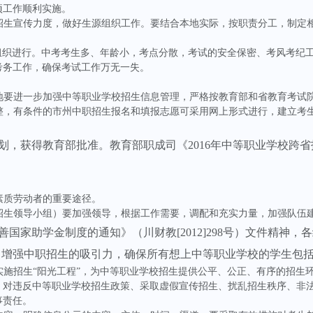
项
工作顺利实施。
招生宣传力度，做好生源组织工作。要结合本地实际，按职责分工，制定
组织进行。中考考生多、年龄小，考点分散，考试的安全保密、考风考纪
考务工作，确保考试工作万无一失。
地要进一步加强中等职业学校招生信息管理，严格按教育部和省教育考试
整，有条件的市州中职招生报名和填报志愿可采用网上形式进行，建立考
划，获得教育部批准。教育部职成司《
2016
年中等职业学校跨省
素质劳动者的重要途径。
招生领导小组）要加强领导，根据工作需要，调配和充实力量，加强队伍
善国家助学金制度的通知》（川财教
[2012]298
号）文件精神，各
，增强中职招生的吸引力，确保所有想上中等职业学校的学生包
实施招生
“
阳光工程
”
，为中等职业学校招生提供公平、公正、有序的招生
。对违反中等职业学校招生政策、采取虚假宣传招生、扰乱招生秩序、非
事责任。