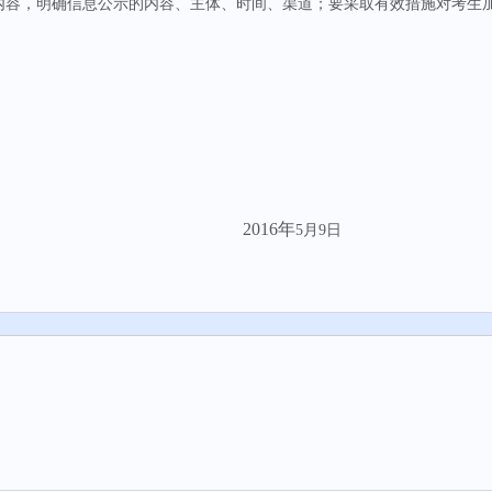
内容，明确信息公示的内容、主体、时间、渠道；要采取有效措施对考生
2016
年
5
月
9
日