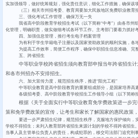
实加强领导，做好统筹规划，强化责任意识，细化工作措施，确保
该
（三）相
关市州招考委、教育局要加大民族地区免费职业教育
三、强化考试工作管理，确保万无一失
我省高中阶段教育学校招生考试（以下简称
“
中考
”
）由各市州
化管理，明确职责，做实做细考试各环节工作。主考部门要着力抓好
四、加强信息管理，推行考生电子档案管理
为有利于学生学籍电子注册以及国家资助政策的顺利实施，各
为提高工作效率，简便工作程序，确保中职招生信息准确、完
五、跨省招生
中等职业学校跨省招生须向教育部申报当年跨省招生计
和各市州招办不安排招生。
六、加大宣传力度，规范招生秩序，推进
“
阳光工程
”
中等职业教育是高中阶段教育的重要组成部分，是国家培养高
各级招
考
委、高中阶段教育学校招生工作领导小组（以下简称
根据《关于全面实行中等职业教育免学费政策进一步完
策和免学费政策的宣传，让考生和家长了解国家的惠民政策
要进一步严肃招生纪律，规范招生秩序，克服地方保护倾向，
学校不得招生；未列入教育部跨省招生来源计划的学校不得跨省招生
当事人及主管单位负责人的责任，构成犯罪的，移交司法部门追究刑